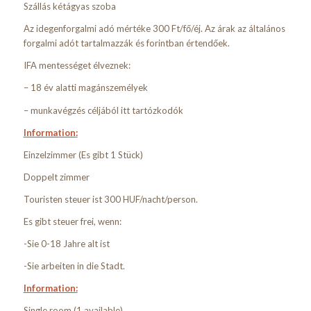
Szállás kétágyas szoba
Az idegenforgalmi adó mértéke 300 Ft/fő/éj. Az árak az általános
forgalmi adót tartalmazzák és forintban értendőek.
IFA mentességet élveznek:
– 18 év alatti magánszemélyek
– munkavégzés céljából itt tartózkodók
Information
:
Einzelzimmer (Es gibt 1 Stück)
Doppelt zimmer
Touristen steuer ist 300 HUF/nacht/person.
Es gibt steuer frei, wenn:
-Sie 0-18 Jahre alt ist
-Sie arbeiten in die Stadt.
Information
:
Single room (1 available)