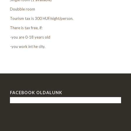
Doubble room
Tourism tax is 300 HUF/night/person.
There is tax free, if:
-you are 0-18 years old
-you work int he city.
FACEBOOK OLDALUNK