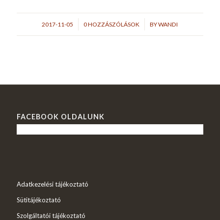
/
/
2017-11-05
0 HOZZÁSZÓLÁSOK
BY
WANDI
FACEBOOK OLDALUNK
Adatkezelési tájékoztató
Sütitájékoztató
Szolgáltatói tájékoztató