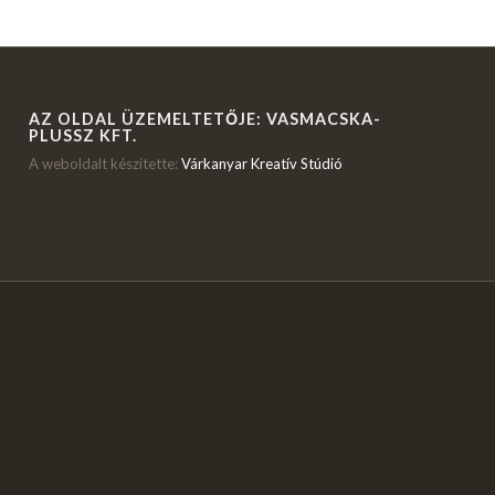
AZ OLDAL ÜZEMELTETŐJE: VASMACSKA-
PLUSSZ KFT.
A weboldalt készítette:
Várkanyar Kreatív Stúdió