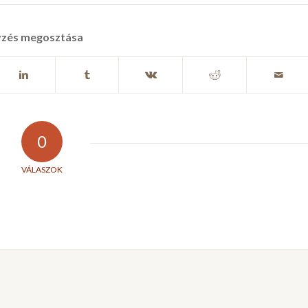
yzés megosztása
0
VÁLASZOK