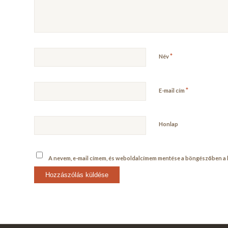
*
Név
*
E-mail cím
Honlap
A nevem, e-mail címem, és weboldalcímem mentése a böngészőben 