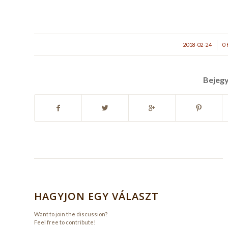
/
2018-02-24
0
Bejeg
HAGYJON EGY VÁLASZT
Want to join the discussion?
Feel free to contribute!