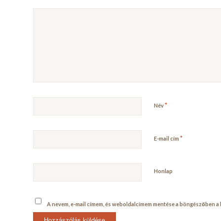
*
Név
*
E-mail cím
Honlap
A nevem, e-mail címem, és weboldalcímem mentése a böngészőben 