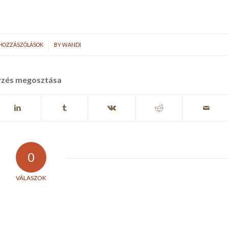
/
 HOZZÁSZÓLÁSOK
BY
WANDI
yzés megosztása
0
VÁLASZOK