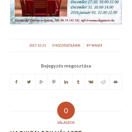
/
/
2017-12-21
0 HOZZÁSZÓLÁSOK
BY
WANDI
Bejegyzés megosztása
0
VÁLASZOK