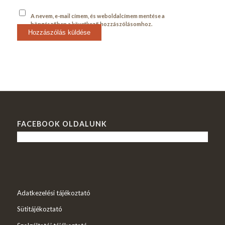
A nevem, e-mail címem, és weboldalcímem mentése a
böngészőben a következő hozzászólásomhoz.
FACEBOOK OLDALUNK
Adatkezelési tájékoztató
Sütitájékoztató