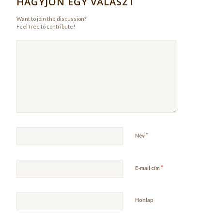
HAGYJON EGY VÁLASZT
Want to join the discussion?
Feel free to contribute!
*
Név
*
E-mail cím
Honlap