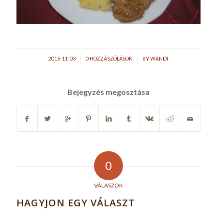
/
/
2016-11-03
0 HOZZÁSZÓLÁSOK
BY
WANDI
Bejegyzés megosztása
0
VÁLASZOK
HAGYJON EGY VÁLASZT