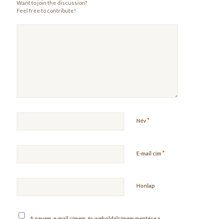
Want to join the discussion?
Feel free to contribute!
*
Név
*
E-mail cím
Honlap
A nevem, e-mail címem, és weboldalcímem mentése a