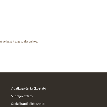
a következő hozzászólásomhoz.
Adatkezelési tájékoztató
Sütitájékoztató
Szolgáltatói tájékoztató