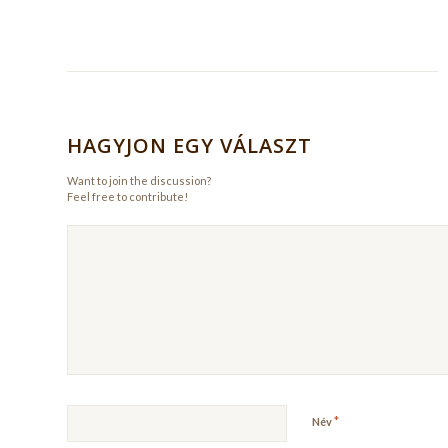
HAGYJON EGY VÁLASZT
Want to join the discussion?
Feel free to contribute!
*
Név