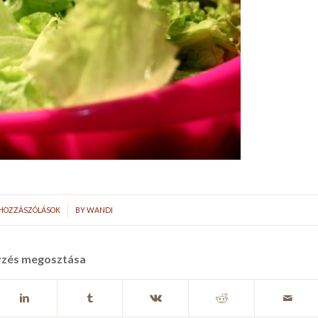
/
 HOZZÁSZÓLÁSOK
BY
WANDI
yzés megosztása