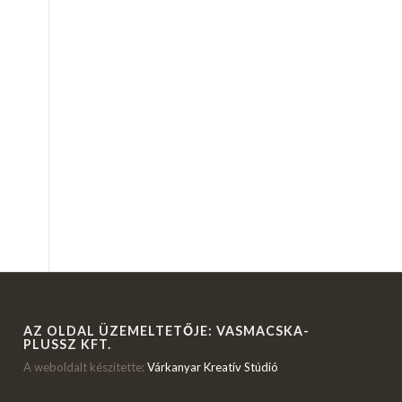
AZ OLDAL ÜZEMELTETŐJE: VASMACSKA-
PLUSSZ KFT.
A weboldalt készítette:
Várkanyar Kreatív Stúdió