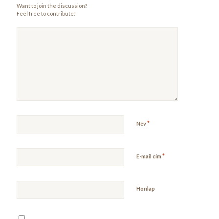
Want to join the discussion?
Feel free to contribute!
*
Név
*
E-mail cím
Honlap