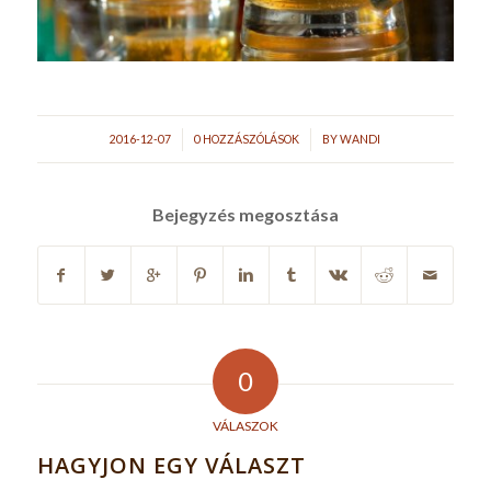
/
/
2016-12-07
0 HOZZÁSZÓLÁSOK
BY
WANDI
Bejegyzés megosztása
0
VÁLASZOK
HAGYJON EGY VÁLASZT