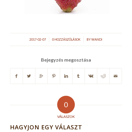
/
/
2017-02-07
0 HOZZÁSZÓLÁSOK
BY
WANDI
Bejegyzés megosztása
0
VÁLASZOK
HAGYJON EGY VÁLASZT