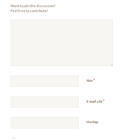
Want to join the discussion?
Feel free to contribute!
*
Név
*
E-mail cím
Honlap