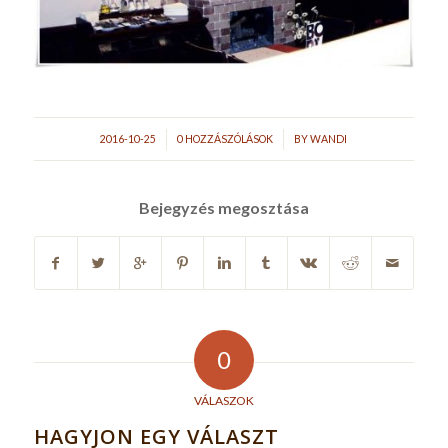
/
/
2016-10-25
0 HOZZÁSZÓLÁSOK
BY
WANDI
Bejegyzés megosztása
0
VÁLASZOK
HAGYJON EGY VÁLASZT