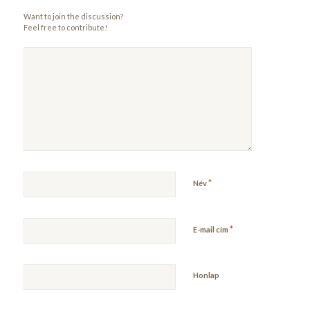
Want to join the discussion?
Feel free to contribute!
*
Név
*
E-mail cím
Honlap